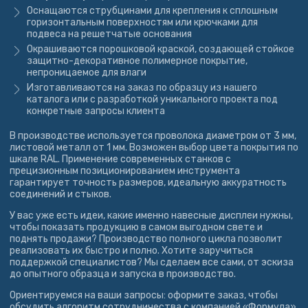
Оснащаются струбцинами для крепления к сплошным
горизонтальным поверхностям или крючками для
подвеса на решетчатые основания
Окрашиваются порошковой краской, создающей стойкое
защитно-декоративное полимерное покрытие,
непроницаемое для влаги
Изготавливаются на заказ по образцу из нашего
каталога или с разработкой уникального проекта под
конкретные запросы клиента
В производстве используется проволока диаметром от 3 мм,
листовой металл от 1 мм. Возможен выбор цвета покрытия по
шкале RAL. Применение современных станков с
прецизионным позиционированием инструмента
гарантирует точность размеров, идеальную аккуратность
соединений и стыков.
У вас уже есть идеи, какие именно навесные дисплеи нужны,
чтобы показать продукцию в самом выгодном свете и
поднять продажи? Производство полного цикла позволит
реализовать их быстро и полно. Хотите заручиться
поддержкой специалистов? Мы сделаем все сами, от эскиза
до опытного образца и запуска в производство.
Ориентируемся на ваши запросы: оформите заказ, чтобы
обсудить алгоритм сотрудничества с компанией «Формула».